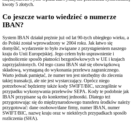
kwoty 5 złotych.
Co jeszcze warto wiedzieć o numerze
IBAN?
System IBAN działał prężnie już od lat 90-tych ubiegłego wieku, a
do Polski został wprowadzony w 2004 roku. Jak łatwo się
domyślić, wydarzenie to było związane z przystąpieniem naszego
kraju do Unii Europejskiej. Jego celem było usprawnienie i
ujednolicenie sposób płatności bezgotówkowych w UE i krajach
zaprzyjaźnionych. Od tego czasu IBAN stał się obowiązkową
składową, wymaganą do wykonania przelewu zagranicznego.
Warto jednak pamiętać, że numer ten jest niezbędny do zlecenia
takiej transakcji, ale nie jest wystarczający. Oprócz niego
potrzebować będziemy także kody SWIFT/BIC, szczególnie w
przypadku wykonywania przelewów SEPA. Kody te podobnie jak
IBAN przypisane są do konkretnej jednostki. Dlatego też
przygotowując się do międzynarodowego transferu środków należy
przygotować: dane osobowe/dane firmy, numer IBAN, numer
SWIFT/BIC, nazwę kraju oraz w niektórych przypadkach sposób
rozliczenia (SHA).