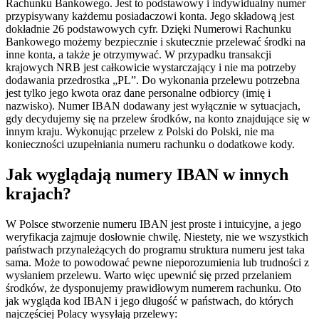
Rachunku Bankowego. Jest to podstawowy i indywidualny numer
przypisywany każdemu posiadaczowi konta. Jego składową jest
dokładnie 26 podstawowych cyfr. Dzięki Numerowi Rachunku
Bankowego możemy bezpiecznie i skutecznie przelewać środki na
inne konta, a także je otrzymywać. W przypadku transakcji
krajowych NRB jest całkowicie wystarczający i nie ma potrzeby
dodawania przedrostka „PL”. Do wykonania przelewu potrzebna
jest tylko jego kwota oraz dane personalne odbiorcy (imię i
nazwisko). Numer IBAN dodawany jest wyłącznie w sytuacjach,
gdy decydujemy się na przelew środków, na konto znajdujące się w
innym kraju. Wykonując przelew z Polski do Polski, nie ma
konieczności uzupełniania numeru rachunku o dodatkowe kody.
Jak wyglądają numery IBAN w innych
krajach?
W Polsce stworzenie numeru IBAN jest proste i intuicyjne, a jego
weryfikacja zajmuje dosłownie chwilę. Niestety, nie we wszystkich
państwach przynależących do programu struktura numeru jest taka
sama. Może to powodować pewne nieporozumienia lub trudności z
wysłaniem przelewu. Warto więc upewnić się przed przelaniem
środków, że dysponujemy prawidłowym numerem rachunku. Oto
jak wygląda kod IBAN i jego długość w państwach, do których
najczęściej Polacy wysyłają przelewy: