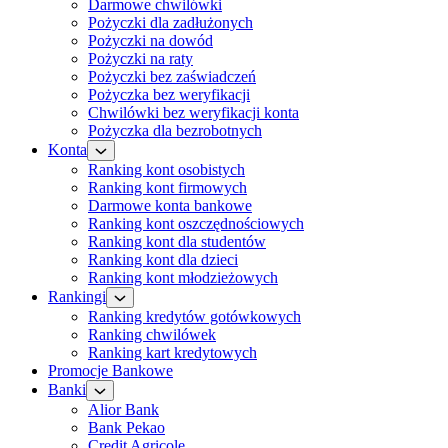
Darmowe chwilówki
Pożyczki dla zadłużonych
Pożyczki na dowód
Pożyczki na raty
Pożyczki bez zaświadczeń
Pożyczka bez weryfikacji
Chwilówki bez weryfikacji konta
Pożyczka dla bezrobotnych
Konta
Ranking kont osobistych
Ranking kont firmowych
Darmowe konta bankowe
Ranking kont oszczędnościowych
Ranking kont dla studentów
Ranking kont dla dzieci
Ranking kont młodzieżowych
Rankingi
Ranking kredytów gotówkowych
Ranking chwilówek
Ranking kart kredytowych
Promocje Bankowe
Banki
Alior Bank
Bank Pekao
Credit Agricole