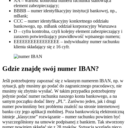
AA – wartość kontrolna numeru rachunku stanowiąca
element zabezpieczający;
BBBB – numer identyfikacyjny instytucji bankowej, np.,
mBank;
CCC – numer identyfikacyjny konkretnego oddziału
bankowego, np. mBank oddział korporacyjny Warszawa
D – cyfra kontrolna, czyli kolejny element zabezpieczający i
zarazem potwierdzający prawidłowość wpisanego numeru;
EEEEEEEEEEEEEEEE – indywidualny numer rachunku
klienta składający się z 16 cyfr.
Gdzie znajdę swój numer IBAN?
Jeśli potrzebujemy zapoznać się z własnym numerem IBAN, np. w
sytuacji, gdy musimy go podać do zagranicznego pracodawcy, nie
musimy się zbytnio wysilać. W takim przypadku potrzebujemy
jedynie podać numer rachunku naszego konta bankowego, a na
samym początku dodać litery „PL”. Zarówno jeden, jak i drugi
numer powinniśmy bez problemu znaleźć na stronie internetowej
banku czy jego aplikacji mobilnej. Poza bankowością elektroniczną
istnieje „klasyczne” rozwiązanie – numer rachunku powinien być
wyszczególniony na umowie podpisanej z bankiem. Tak stworzony
numer powinien składać się z 28 znaków. Sytuacja wygląda nieco