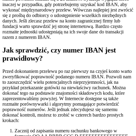
inaczej w przypadku, gdy potrzebujemy uzyskać kod IBAN, aby
wykonać międzynarodowy przelew. Wówczas najlepiej jest zwrócić
się z prośbą do odbiorcy o udostępnienie wszelkich niezbędnych
danych. Jeśli zlecasz przelew na konto zagranicznej firmy lub
fundacji warto sprawdzić jej stronę internetową. Bardzo często
rozmaite jednostki udostępniają na ich swoje dane do transakcji
razem z numerem IBAN.
Jak sprawdzić, czy numer IBAN jest
prawidłowy?
Przed dokonaniem przelewu po raz pierwszy na czyjeś konto warto
zweryfikować poprawność podanego numeru IBAN. Pozwoli nam
to zaoszczędzić wielu potencjalnych nieprzyjemności, jak na
przykład przekazanie gotówki na niewłaściwy rachunek. Można
dokonać tego na podstawie znajomości składowych kodu, które
zaprezentowaliśmy powyżej. W Internecie dostępne są także
rozmaite porównywarki i algorytmy pomagające potwierdzić
poprawność numerów. Jeśli jednak zdecydujesz się samemu
dokonać kontroli, możesz to zrobić w czterech bardzo prostych
krokach:
Zacznij od zapisania numeru rachunku bankowego w