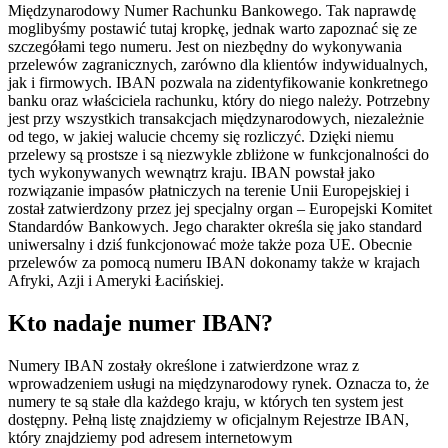
Międzynarodowy Numer Rachunku Bankowego. Tak naprawdę
moglibyśmy postawić tutaj kropkę, jednak warto zapoznać się ze
szczegółami tego numeru. Jest on niezbędny do wykonywania
przelewów zagranicznych, zarówno dla klientów indywidualnych,
jak i firmowych. IBAN pozwala na zidentyfikowanie konkretnego
banku oraz właściciela rachunku, który do niego należy. Potrzebny
jest przy wszystkich transakcjach międzynarodowych, niezależnie
od tego, w jakiej walucie chcemy się rozliczyć. Dzięki niemu
przelewy są prostsze i są niezwykle zbliżone w funkcjonalności do
tych wykonywanych wewnątrz kraju. IBAN powstał jako
rozwiązanie impasów płatniczych na terenie Unii Europejskiej i
został zatwierdzony przez jej specjalny organ – Europejski Komitet
Standardów Bankowych. Jego charakter określa się jako standard
uniwersalny i dziś funkcjonować może także poza UE. Obecnie
przelewów za pomocą numeru IBAN dokonamy także w krajach
Afryki, Azji i Ameryki Łacińskiej.
Kto nadaje numer IBAN?
Numery IBAN zostały określone i zatwierdzone wraz z
wprowadzeniem usługi na międzynarodowy rynek. Oznacza to, że
numery te są stałe dla każdego kraju, w których ten system jest
dostępny. Pełną listę znajdziemy w oficjalnym Rejestrze IBAN,
który znajdziemy pod adresem internetowym