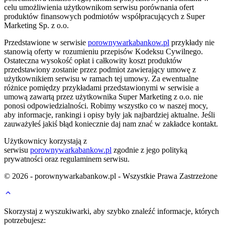
celu umożliwienia użytkownikom serwisu porównania ofert
produktów finansowych podmiotów współpracujących z Super
Marketing Sp. z o.o.
Przedstawione w serwisie
porownywarkabankow.pl
przykłady nie
stanowią oferty w rozumieniu przepisów Kodeksu Cywilnego.
Ostateczna wysokość opłat i całkowity koszt produktów
przedstawiony zostanie przez podmiot zawierający umowę z
użytkownikiem serwisu w ramach tej umowy. Za ewentualne
różnice pomiędzy przykładami przedstawionymi w serwisie a
umową zawartą przez użytkownika Super Marketing z o.o. nie
ponosi odpowiedzialności. Robimy wszystko co w naszej mocy,
aby informacje, rankingi i opisy były jak najbardziej aktualne. Jeśli
zauważyłeś jakiś błąd koniecznie daj nam znać w zakładce kontakt.
Użytkownicy korzystają z
serwisu
porownywarkabankow.pl
zgodnie z jego polityką
prywatności oraz regulaminem serwisu.
© 2026 - porownywarkabankow.pl - Wszystkie Prawa Zastrzeżone
Skorzystaj z wyszukiwarki, aby szybko znaleźć informacje, których
potrzebujesz: