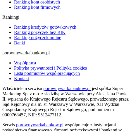
Ranking kont osobistych
Ranking kont firmowych
Rankingi
Ranking kredytów gotówkowych
Ranking pożyczek bez BIK
Ranking pożyczek online
Banki
porownywarkabankow.pl
Współpraca
Polityka prywatności i Polityka cookies
Lista podmiotów współpracujących
Kontakt
Właścicielem serwisu
porownywarkabankow.pl
jest spółka Super
Marketing Sp. z.o.o. z siedzibą w Warszawie przy Aleja Jana Pawła
II, wpisana do Krajowego Rejestru Sądowego, prowadzonego przez
Sąd Rejonowy dla m. st. Warszawy w Warszawie, XII Wydział
Gospodarczy Krajowego Rejestru Sądowego, pod numerem
0000768457, NIP: 9512477112.
Serwis
porownywarkabankow.pl
współpracuje z instytucjami
pośrednictwa finansowego, firmami pożyczkowymi i bankami w