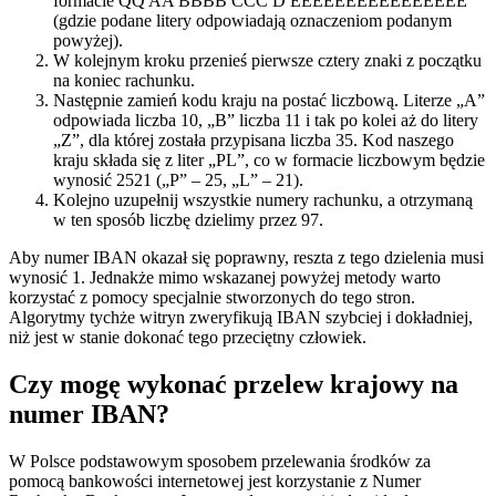
formacie QQ AA BBBB CCC D EEEEEEEEEEEEEEEE
(gdzie podane litery odpowiadają oznaczeniom podanym
powyżej).
W kolejnym kroku przenieś pierwsze cztery znaki z początku
na koniec rachunku.
Następnie zamień kodu kraju na postać liczbową. Literze „A”
odpowiada liczba 10, „B” liczba 11 i tak po kolei aż do litery
„Z”, dla której została przypisana liczba 35. Kod naszego
kraju składa się z liter „PL”, co w formacie liczbowym będzie
wynosić 2521 („P” – 25, „L” – 21).
Kolejno uzupełnij wszystkie numery rachunku, a otrzymaną
w ten sposób liczbę dzielimy przez 97.
Aby numer IBAN okazał się poprawny, reszta z tego dzielenia musi
wynosić 1. Jednakże mimo wskazanej powyżej metody warto
korzystać z pomocy specjalnie stworzonych do tego stron.
Algorytmy tychże witryn zweryfikują IBAN szybciej i dokładniej,
niż jest w stanie dokonać tego przeciętny człowiek.
Czy mogę wykonać przelew krajowy na
numer IBAN?
W Polsce podstawowym sposobem przelewania środków za
pomocą bankowości internetowej jest korzystanie z Numer