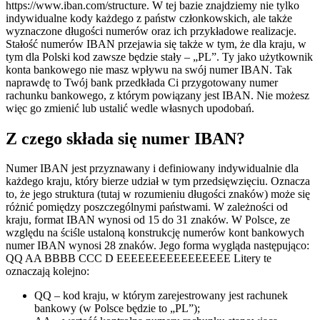
https://www.iban.com/structure. W tej bazie znajdziemy nie tylko
indywidualne kody każdego z państw członkowskich, ale także
wyznaczone długości numerów oraz ich przykładowe realizacje.
Stałość numerów IBAN przejawia się także w tym, że dla kraju, w
tym dla Polski kod zawsze będzie stały – „PL”. Ty jako użytkownik
konta bankowego nie masz wpływu na swój numer IBAN. Tak
naprawdę to Twój bank przedkłada Ci przygotowany numer
rachunku bankowego, z którym powiązany jest IBAN. Nie możesz
więc go zmienić lub ustalić wedle własnych upodobań.
Z czego składa się numer IBAN?
Numer IBAN jest przyznawany i definiowany indywidualnie dla
każdego kraju, który bierze udział w tym przedsięwzięciu. Oznacza
to, że jego struktura (tutaj w rozumieniu długości znaków) może się
różnić pomiędzy poszczególnymi państwami. W zależności od
kraju, format IBAN wynosi od 15 do 31 znaków. W Polsce, ze
względu na ściśle ustaloną konstrukcję numerów kont bankowych
numer IBAN wynosi 28 znaków. Jego forma wygląda następująco:
QQ AA BBBB CCC D EEEEEEEEEEEEEEEE Litery te
oznaczają kolejno:
QQ – kod kraju, w którym zarejestrowany jest rachunek
bankowy (w Polsce będzie to „PL”);