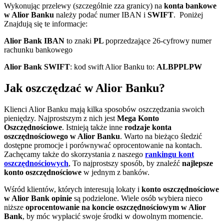
Wykonując przelewy (szczególnie zza granicy) na
konta bankowe
w Alior Banku
należy podać numer IBAN i
SWIFT
. Poniżej
Znajdują się te informacje:
Alior Bank IBAN
to znaki
PL
poprzedzające 26-cyfrowy numer
rachunku bankowego
Alior Bank SWIFT
: kod swift Alior Banku to:
ALBPPLPW
Jak oszczędzać w Alior Banku?
Klienci Alior Banku mają kilka sposobów oszczędzania swoich
pieniędzy. Najprostszym z nich jest
Mega Konto
Oszczędnościowe
. Istnieją także inne
rodzaje konta
oszczędnościowego w Alior Banku
. Warto na bieżąco śledzić
dostępne promocje i porównywać oprocentowanie na kontach.
Zachęcamy także do skorzystania z naszego
rankingu kont
oszczędnościowych
, To najprostszy sposób, by znaleźć
najlepsze
konto oszczędnościowe
w jednym z banków.
Wśród klientów, których interesują lokaty i
konto oszczędnościowe
w Alior Bank opinie
są podzielone. Wiele osób wybiera nieco
niższe
oprocentowanie na koncie oszczędnościowym w Alior
Bank
, by móc wypłacić swoje środki w dowolnym momencie.