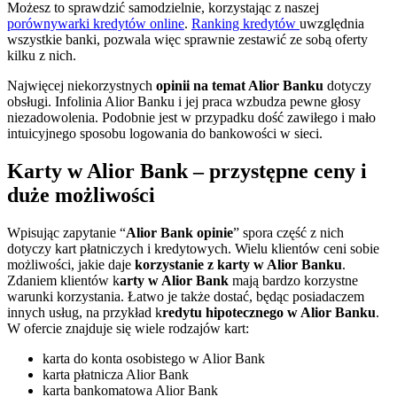
Możesz to sprawdzić samodzielnie, korzystając z naszej
porównywarki kredytów online
.
Ranking kredytów
uwzględnia
wszystkie banki, pozwala więc sprawnie zestawić ze sobą oferty
kilku z nich.
Najwięcej niekorzystnych
opinii na temat Alior Banku
dotyczy
obsługi. Infolinia Alior Banku i jej praca wzbudza pewne głosy
niezadowolenia. Podobnie jest w przypadku dość zawiłego i mało
intuicyjnego sposobu logowania do bankowości w sieci.
Karty w Alior Bank – przystępne ceny i
duże możliwości
Wpisując zapytanie “
Alior
Bank opinie
” spora część z nich
dotyczy kart płatniczych i kredytowych. Wielu klientów ceni sobie
możliwości, jakie daje
korzystanie z karty w Alior Banku
.
Zdaniem klientów k
arty w Alior Bank
mają bardzo korzystne
warunki korzystania. Łatwo je także dostać, będąc posiadaczem
innych usług, na przykład k
redytu hipotecznego w Alior Banku
.
W ofercie znajduje się wiele rodzajów kart:
karta do konta osobistego w Alior Bank
karta płatnicza Alior Bank
karta bankomatowa Alior Bank