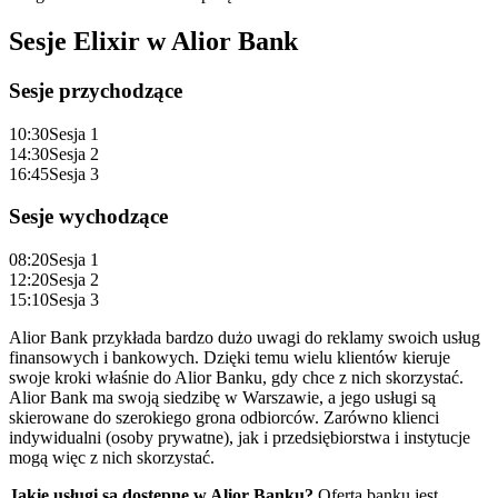
Sesje Elixir w Alior Bank
Sesje przychodzące
10:30
Sesja 1
14:30
Sesja 2
16:45
Sesja 3
Sesje wychodzące
08:20
Sesja 1
12:20
Sesja 2
15:10
Sesja 3
Alior Bank przykłada bardzo dużo uwagi do reklamy swoich usług
finansowych i bankowych. Dzięki temu wielu klientów kieruje
swoje kroki właśnie do Alior Banku, gdy chce z nich skorzystać.
Alior Bank ma swoją siedzibę w Warszawie, a jego usługi są
skierowane do szerokiego grona odbiorców. Zarówno klienci
indywidualni (osoby prywatne), jak i przedsiębiorstwa i instytucje
mogą więc z nich skorzystać.
Jakie usługi są dostępne w Alior Banku?
Oferta banku jest