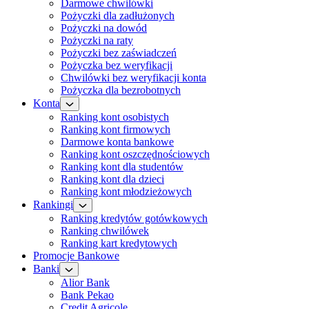
Darmowe chwilówki
Pożyczki dla zadłużonych
Pożyczki na dowód
Pożyczki na raty
Pożyczki bez zaświadczeń
Pożyczka bez weryfikacji
Chwilówki bez weryfikacji konta
Pożyczka dla bezrobotnych
Konta
Ranking kont osobistych
Ranking kont firmowych
Darmowe konta bankowe
Ranking kont oszczędnościowych
Ranking kont dla studentów
Ranking kont dla dzieci
Ranking kont młodzieżowych
Rankingi
Ranking kredytów gotówkowych
Ranking chwilówek
Ranking kart kredytowych
Promocje Bankowe
Banki
Alior Bank
Bank Pekao
Credit Agricole