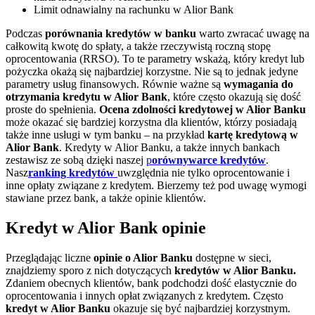
Limit odnawialny na rachunku w Alior Bank
Podczas
porównania kredytów w banku
warto zwracać uwagę na
całkowitą kwotę do spłaty, a także rzeczywistą roczną stopę
oprocentowania (RRSO). To te parametry wskażą, który kredyt lub
pożyczka okażą się najbardziej korzystne. Nie są to jednak jedyne
parametry usług finansowych. Równie ważne są
wymagania do
otrzymania kredytu w Alior Bank
, które często okazują się dość
proste do spełnienia.
Ocena zdolności kredytowej w Alior Banku
może okazać się bardziej korzystna dla klientów, którzy posiadają
także inne usługi w tym banku – na przykład
kartę kredytową w
Alior Bank
. Kredyty w Alior Banku, a także innych bankach
zestawisz ze sobą dzięki naszej
p
orównywarce kredytów
.
Nasz
ranking kredytów
uwzględnia nie tylko oprocentowanie i
inne opłaty związane z kredytem. Bierzemy też pod uwagę wymogi
stawiane przez bank, a także opinie klientów.
Kredyt w Alior Bank opinie
Przeglądając liczne
opinie o Alior Banku
dostępne w sieci,
znajdziemy sporo z nich dotyczących
kredytów w Alior Banku.
Zdaniem obecnych klientów, bank podchodzi dość elastycznie do
oprocentowania i innych opłat związanych z kredytem. Często
kredyt w Alior Banku
okazuje się być najbardziej korzystnym.