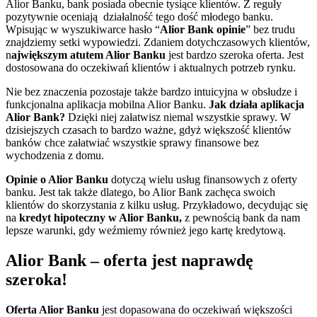
Alior Banku, bank posiada obecnie tysiące klientów. Z reguły
pozytywnie oceniają działalność tego dość młodego banku.
Wpisując w wyszukiwarce hasło “
Alior
Bank opinie
” bez trudu
znajdziemy setki wypowiedzi. Zdaniem dotychczasowych klientów,
n
ajwiększym atutem Alior Banku
jest bardzo szeroka oferta. Jest
dostosowana do oczekiwań klientów i aktualnych potrzeb rynku.
Nie bez znaczenia pozostaje także bardzo intuicyjna w obsłudze i
funkcjonalna aplikacja mobilna Alior Banku.
Jak działa aplikacja
Alior Bank?
Dzięki niej załatwisz niemal wszystkie sprawy. W
dzisiejszych czasach to bardzo ważne, gdyż większość klientów
banków chce załatwiać wszystkie sprawy finansowe bez
wychodzenia z domu.
Opinie o Alior Banku
dotyczą wielu usług finansowych z oferty
banku. Jest tak także dlatego, bo Alior Bank zachęca swoich
klientów do skorzystania z kilku usług. Przykładowo, decydując się
na
kredyt hipoteczny w Alior Banku,
z pewnością bank da nam
lepsze warunki, gdy weźmiemy również jego kartę kredytową.
Alior Bank – oferta jest naprawdę
szeroka!
Oferta Alior Banku
jest dopasowana do oczekiwań większości