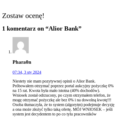
Zostaw ocenę!
1 komentarz
on “Alior Bank”
Phara0n
07:34, 3 sty 2024
Niestety nie mam pozytywnej opinii o Alior Bank.
Próbowałem otrzymać poprzez portal aukcyjny pożyczkę 0%
na 15 rat. Kwota była mało istotna (40% dochodów).
Wniosek został odrzucony, po czym otrzymałem telefon, że
mogę otrzymać pożyczkę ale bez 0% i na dowolną kwotę!!!
Osoba tłumaczyła, że to system (algorytm) podejmuje decyzję
a ona może złożyć tylko taką ofertę. MÓJ WNIOSEK – jeśli
system jest decydentem to po co tylu pracowników