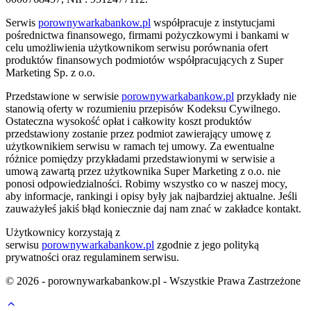
Serwis
porownywarkabankow.pl
współpracuje z instytucjami
pośrednictwa finansowego, firmami pożyczkowymi i bankami w
celu umożliwienia użytkownikom serwisu porównania ofert
produktów finansowych podmiotów współpracujących z Super
Marketing Sp. z o.o.
Przedstawione w serwisie
porownywarkabankow.pl
przykłady nie
stanowią oferty w rozumieniu przepisów Kodeksu Cywilnego.
Ostateczna wysokość opłat i całkowity koszt produktów
przedstawiony zostanie przez podmiot zawierający umowę z
użytkownikiem serwisu w ramach tej umowy. Za ewentualne
różnice pomiędzy przykładami przedstawionymi w serwisie a
umową zawartą przez użytkownika Super Marketing z o.o. nie
ponosi odpowiedzialności. Robimy wszystko co w naszej mocy,
aby informacje, rankingi i opisy były jak najbardziej aktualne. Jeśli
zauważyłeś jakiś błąd koniecznie daj nam znać w zakładce kontakt.
Użytkownicy korzystają z
serwisu
porownywarkabankow.pl
zgodnie z jego polityką
prywatności oraz regulaminem serwisu.
© 2026 - porownywarkabankow.pl - Wszystkie Prawa Zastrzeżone