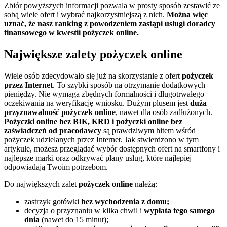
Zbiór powyższych informacji pozwala w prosty sposób zestawić ze
sobą wiele ofert i wybrać najkorzystniejszą z nich.
Można więc
uznać, że nasz ranking z powodzeniem zastąpi usługi doradcy
finansowego w kwestii pożyczek online.
Największe zalety pożyczek online
Wiele osób zdecydowało się już na skorzystanie z ofert
pożyczek
przez Internet
. To szybki sposób na otrzymanie dodatkowych
pieniędzy. Nie wymaga zbędnych formalności i długotrwałego
oczekiwania na weryfikację wniosku. Dużym plusem jest
duża
przyznawalność pożyczek online
, nawet dla osób zadłużonych.
Pożyczki online bez BIK, KRD i pożyczki online bez
zaświadczeń od pracodawcy
są prawdziwym hitem wśród
pożyczek udzielanych przez Internet. Jak stwierdzono w tym
artykule, możesz przeglądać wybór dostępnych ofert na smartfony i
najlepsze marki oraz odkrywać plany usług, które najlepiej
odpowiadają Twoim potrzebom.
Do największych zalet
pożyczek online
należą:
zastrzyk gotówki
bez wychodzenia z domu;
decyzja o przyznaniu w kilka chwil i
wypłata tego samego
dnia
(nawet do 15 minut);