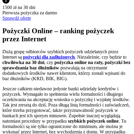
1500 zł na 30 dni
Pierwsza pożyczka za darmo
Sprawdź ofertę
Pożyczki Online – ranking pożyczek
przez Internet
Dużą grupę odbiorców szybkich pożyczek udzielanych przez
Internet są
pożyczki dla zadłużonych
. Niezależnie, czy będzie to
chwilówka na 30 dni
, czy
pożyczka online na raty, pożyczki bez
sprawdzania baz dłużników
pozwalają na otrzymanie
dodatkowych środków nawet klientom, którzy zostali wpisani do
baz dłużników (KRD, BIK, BIG).
Jeszcze całkiem niedawno jedynie banki udzielały kredytów i
pożyczek. Wymagało to spełnienia wielu formalności i długiego
oczekiwania na akceptację wniosku o pożyczkę i wypłatę środków.
Tak jest zresztą do dziś. Poza długą listą formalności i zaświadczeń,
które trzeba przygotować, także przyznawalność pożyczek w
bankach jest ich sporym minusem. Zupełnie inaczej wyglądają
natomiast procedury w przypadku
szybkich pożyczek online
. Tu
formalności są nie tylko ograniczone do minimum, ale można je
wykonać przez Internet, bez wychodzenia z domu. W przypadku