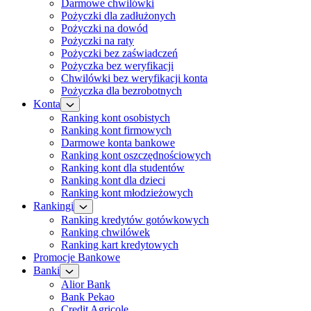
Darmowe chwilówki
Pożyczki dla zadłużonych
Pożyczki na dowód
Pożyczki na raty
Pożyczki bez zaświadczeń
Pożyczka bez weryfikacji
Chwilówki bez weryfikacji konta
Pożyczka dla bezrobotnych
Konta
Ranking kont osobistych
Ranking kont firmowych
Darmowe konta bankowe
Ranking kont oszczędnościowych
Ranking kont dla studentów
Ranking kont dla dzieci
Ranking kont młodzieżowych
Rankingi
Ranking kredytów gotówkowych
Ranking chwilówek
Ranking kart kredytowych
Promocje Bankowe
Banki
Alior Bank
Bank Pekao
Credit Agricole