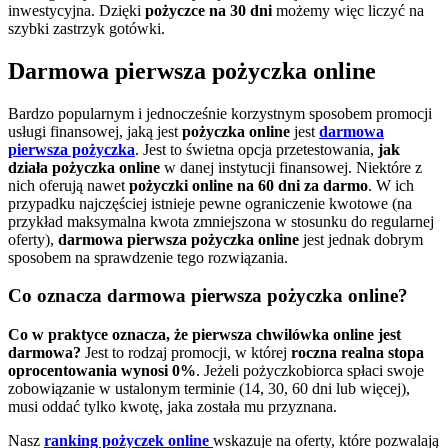
inwestycyjna. Dzięki
pożyczce na 30 dni
możemy więc liczyć na
szybki zastrzyk gotówki.
Darmowa pierwsza pożyczka online
Bardzo popularnym i jednocześnie korzystnym sposobem promocji
usługi finansowej, jaką jest
pożyczka online
jest
darmowa
pierwsza pożyczka
. Jest to świetna opcja przetestowania,
jak
działa pożyczka online
w danej instytucji finansowej. Niektóre z
nich oferują nawet
pożyczki online na 60 dni za darmo
. W ich
przypadku najczęściej istnieje pewne ograniczenie kwotowe (na
przykład maksymalna kwota zmniejszona w stosunku do regularnej
oferty),
darmowa pierwsza pożyczka online
jest jednak dobrym
sposobem na sprawdzenie tego rozwiązania.
Co oznacza darmowa pierwsza pożyczka online?
Co w praktyce oznacza, że pierwsza chwilówka online jest
darmowa?
Jest to rodzaj promocji, w której
roczna realna stopa
oprocentowania wynosi 0%
. Jeżeli pożyczkobiorca spłaci swoje
zobowiązanie w ustalonym terminie (14, 30, 60 dni lub więcej),
musi oddać tylko kwotę, jaka została mu przyznana.
Nasz
ranking pożyczek online
wskazuje na oferty, które pozwalają