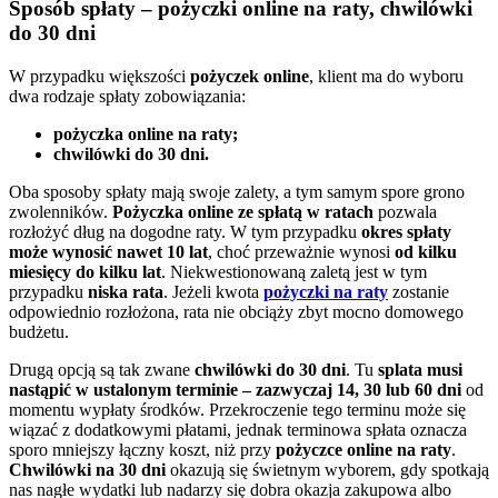
Sposób spłaty – pożyczki online na raty, chwilówki
do 30 dni
W przypadku większości
pożyczek online
, klient ma do wyboru
dwa rodzaje spłaty zobowiązania:
pożyczka online na raty;
chwilówki do 30 dni.
Oba sposoby spłaty mają swoje zalety, a tym samym spore grono
zwolenników.
Pożyczka online ze spłatą w ratach
pozwala
rozłożyć dług na dogodne raty. W tym przypadku
okres spłaty
może wynosić nawet 10 lat
, choć przeważnie wynosi
od kilku
miesięcy do kilku lat
. Niekwestionowaną zaletą jest w tym
przypadku
niska rata
. Jeżeli kwota
pożyczki na raty
zostanie
odpowiednio rozłożona, rata nie obciąży zbyt mocno domowego
budżetu.
Drugą opcją są tak zwane
chwilówki do 30 dni
. Tu
splata musi
nastąpić w ustalonym terminie – zazwyczaj 14, 30 lub 60 dni
od
momentu wypłaty środków. Przekroczenie tego terminu może się
wiązać z dodatkowymi płatami, jednak terminowa spłata oznacza
sporo mniejszy łączny koszt, niż przy
pożyczce online na raty
.
Chwilówki na 30 dni
okazują się świetnym wyborem, gdy spotkają
nas nagłe wydatki lub nadarzy się dobra okazja zakupowa albo