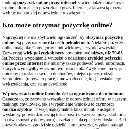
ranking
pożyczek online
przez internet
zawiera także dodatkowe
istotne informacje o pożyczkach przez Internet, z łatwością można
wybrać najbardziej odpowiednie rozwiązanie.
Kto może otrzymać pożyczkę online?
Najczęściej nie ma zbyt wielu ograniczeń, by
otrzymać pożyczkę
online
. Są przeznaczone
dla osób pełnoletnich
. Niektóre pożyczki
online mają określony górny limit wiekowy, lecz nie wszystkie.
Zazwyczaj
wiek pożyczkobiorcy
powinien być
niższy, niż 70-85
lat
.Podczas wypełniania wniosku o udzielenie
szybkiej pożyczki
online przez Internet
nie musimy także podawać wielu informacji,
których wymagałby w swoim wniosku bank. Zwykle nie ma więc
potrzeby określania swoich dochodów, miejsca pracy, rodzaju
zatrudnienia (umowa o pracę, umowa zlecenie, itp.), posiadanego
wykształcenia, czy stanu cywilnego.
W pożyczkach online formalności są ograniczone do minimum.
Oznacza to, że zarówno wyszukanie odpowiedniej oferty w naszym
rankingu chwilówek, jak i wypełnienie wniosku to czynności
bardzo szybkie
– trwają maksymalnie kilka minut. Następnie
wystarczy potwierdzić swoją tożsamość (zazwyczaj pożyczkobiorca
ma dwa sposoby do wyboru) i czekać na akceptację wniosku. Jeżeli
pożyczkodawca zgodzi się udzielić nam pożyczki, wypłata nastąpi