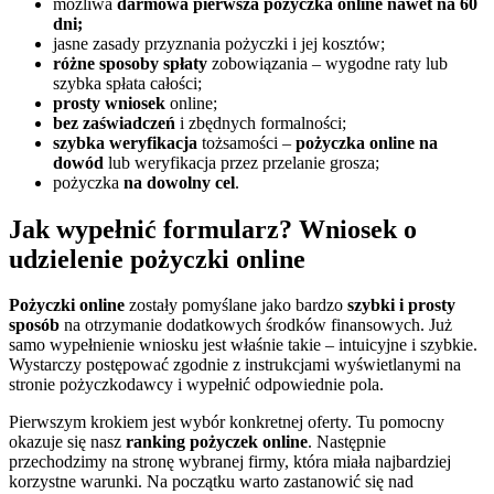
możliwa
darmowa pierwsza pożyczka online nawet na 60
dni;
jasne zasady przyznania pożyczki i jej kosztów;
różne sposoby spłaty
zobowiązania – wygodne raty lub
szybka spłata całości;
prosty wniosek
online;
bez zaświadczeń
i zbędnych formalności;
szybka weryfikacja
tożsamości –
pożyczka online na
dowód
lub weryfikacja przez przelanie grosza;
pożyczka
na dowolny cel
.
Jak wypełnić formularz? Wniosek o
udzielenie pożyczki online
Pożyczki online
zostały pomyślane jako bardzo
szybki i prosty
sposób
na otrzymanie dodatkowych środków finansowych. Już
samo wypełnienie wniosku jest właśnie takie – intuicyjne i szybkie.
Wystarczy postępować zgodnie z instrukcjami wyświetlanymi na
stronie pożyczkodawcy i wypełnić odpowiednie pola.
Pierwszym krokiem jest wybór konkretnej oferty. Tu pomocny
okazuje się nasz
ranking pożyczek online
. Następnie
przechodzimy na stronę wybranej firmy, która miała najbardziej
korzystne warunki. Na początku warto zastanowić się nad