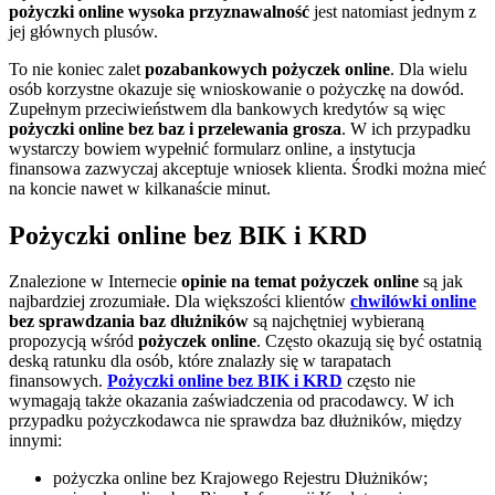
pożyczki online wysoka przyznawalność
jest natomiast jednym z
jej głównych plusów.
To nie koniec zalet
pozabankowych pożyczek online
. Dla wielu
osób korzystne okazuje się wnioskowanie o pożyczkę na dowód.
Zupełnym przeciwieństwem dla bankowych kredytów są więc
pożyczki online bez baz i przelewania grosza
. W ich przypadku
wystarczy bowiem wypełnić formularz online, a instytucja
finansowa zazwyczaj akceptuje wniosek klienta. Środki można mieć
na koncie nawet w kilkanaście minut.
Pożyczki online bez BIK i KRD
Znalezione w Internecie
opinie na temat pożyczek online
są jak
najbardziej zrozumiałe. Dla większości klientów
chwilówki online
bez sprawdzania baz dłużników
są najchętniej wybieraną
propozycją wśród
pożyczek online
. Często okazują się być ostatnią
deską ratunku dla osób, które znalazły się w tarapatach
finansowych.
Pożyczki online bez BIK i KRD
często nie
wymagają także okazania zaświadczenia od pracodawcy. W ich
przypadku pożyczkodawca nie sprawdza baz dłużników, między
innymi:
pożyczka online bez Krajowego Rejestru Dłużników;