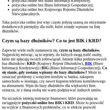
pożyczka online bez Biura Informacji Kredytowej;
pożyczka online bez Biura Informacji Gospodarczej;
pożyczka online bez Krajowego Rejestru Dłużników
Niewypłacalnych.
Taka pożyczka online jest więc często jedyną szansą na otrzymanie
dodatkowych pieniędzy dla osób, które zostały wpisane na listę
dłużników.
Czym są bazy dłużników? Co to jest BIK i KRD?
Zapewne wiele osób zastanawia się,
czym są bazy dłużników.
Najprościej mówiąc, są to rejestry, do których mogą trafić osoby,
które nie spłacają swoich zobowiązań. Istnieje kilka podstawowych
baz dłużników:
KRD
(Krajowy Rejestr Dłużników),
BIK
(Biuro
Informacji Kredytowej) i
BIG
(Biuro Informacji Gospodarczej).
Co
się stanie, gdy zostanę wpisany do bazy dłużników?
Może to
oznaczać problemy z wzięciem kredytu w banku, zakupem
samochodu w leasingu, czy nawet kupnem telefonu komórkowego
na abonament. Wpis do bazy dłużników dla większości firm
oznacza, że z daną osobą nie warto podpisywać żadnych umów.
Na szczęście istnieją instytucje finansowe, które pozwalają na
zaciągnięcie
pożyczki online bez BIK i KRD
. Może to pozwolić
na wyjście z finansowych problemów, co w efekcie pozwoli