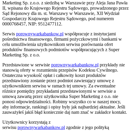
Marketing Sp. z.o.o. z siedzibą w Warszawie przy Aleja Jana Pawła
II, wpisana do Krajowego Rejestru Sądowego, prowadzonego przez
Sąd Rejonowy dla m. st. Warszawy w Warszawie, XII Wydział
Gospodarczy Krajowego Rejestru Sądowego, pod numerem
0000768457, NIP: 9512477112.
Serwis
porownywarkabankow.pl
współpracuje z instytucjami
pośrednictwa finansowego, firmami pożyczkowymi i bankami w
celu umożliwienia użytkownikom serwisu porównania ofert
produktów finansowych podmiotów współpracujących z Super
Marketing Sp. z o.o.
Przedstawione w serwisie
porownywarkabankow.pl
przykłady nie
stanowią oferty w rozumieniu przepisów Kodeksu Cywilnego.
Ostateczna wysokość opłat i całkowity koszt produktów
przedstawiony zostanie przez podmiot zawierający umowę z
użytkownikiem serwisu w ramach tej umowy. Za ewentualne
różnice pomiędzy przykładami przedstawionymi w serwisie a
umową zawartą przez użytkownika Super Marketing z o.o. nie
ponosi odpowiedzialności. Robimy wszystko co w naszej mocy,
aby informacje, rankingi i opisy były jak najbardziej aktualne. Jeśli
zauważyłeś jakiś błąd koniecznie daj nam znać w zakładce kontakt.
Użytkownicy korzystają z
serwisu
porownywarkabankow.pl
zgodnie z jego polityką