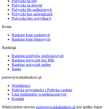
Pożyczki na raty
Pożyczki na dowód
Pożyczki dla zadłużonych
Pożyczki bez zaświadczeń
Pożyczka bez weryfikacji
Konta
Ranking kont osobistych
Ranking kont firmowych
Rankingi
Ranking kredytów gotówkowych
Ranking pożyczek bez BIK
Ranking pożyczek online
Banki
porownywarkabankow.pl
Współpraca
Polityka prywatności i Polityka cookies
Lista podmiotów współpracujących
Kontakt
Właścicielem serwisu
porownywarkabankow.pl
jest spółka Super