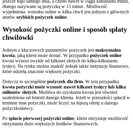
jeszcze tego samego dnia, a często nawet w ciągu kilkunastu minut,
dlatego nazywane są pożyczką w 15 minut . Możliwość
wypełnienia wniosku online w kilka chwil jest jednym z głównych
atutów
szybkich pożyczek online
.
Wysokość pożyczki online i sposób spłaty
chwilówki
Jednym z kluczowych parametrów pożyczek jest
maksymalna
kwota
, jaką klient może dostać. W przypadku
pożyczek online
kwota wynosi zwykle od kilkuset złotych do kilku-kilkunastu
tysięcy. Na rynku można znaleźć jednak także instytucje finansowe,
które udzielą znacznie większej pożyczki.
Dotyczy to szczególnie
pożyczek dla firm
. W tym przypadku
kwota pożyczki może wynosić nawet kilkaset tysięcy lub kilka
milionów złotych
. Możliwa do uzyskania kwota jest również
uzależniona od historii danego klienta. Jeżeli w przeszłości spłacił w
terminie inne pożyczki, może liczyć na lepszą ofertę u danego
pożyczkodawcy.
Po
spłacie pierwszej pożyczki online
, klient otrzymuje możliwość
otrzymania dużo większych środków finansowych.