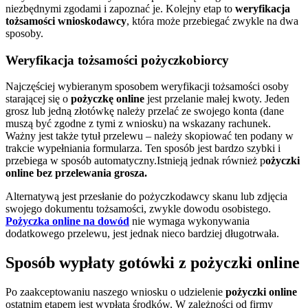
niezbędnymi zgodami i zapoznać je. Kolejny etap to
weryfikacja
tożsamości wnioskodawcy
, która może przebiegać zwykle na dwa
sposoby.
Weryfikacja tożsamości pożyczkobiorcy
Najczęściej wybieranym sposobem weryfikacji tożsamości osoby
starającej się o
pożyczkę online
jest przelanie małej kwoty. Jeden
grosz lub jedną złotówkę należy przelać ze swojego konta (dane
muszą być zgodne z tymi z wniosku) na wskazany rachunek.
Ważny jest także tytuł przelewu – należy skopiować ten podany w
trakcie wypełniania formularza. Ten sposób jest bardzo szybki i
przebiega w sposób automatyczny.Istnieją jednak również p
ożyczki
online bez przelewania grosza.
Alternatywą jest przesłanie do pożyczkodawcy skanu lub zdjęcia
swojego dokumentu tożsamości, zwykle dowodu osobistego.
Pożyczka online na dowód
nie wymaga wykonywania
dodatkowego przelewu, jest jednak nieco bardziej długotrwała.
Sposób wypłaty gotówki z pożyczki online
Po zaakceptowaniu naszego wniosku o udzielenie
pożyczki online
ostatnim etapem jest wypłata środków. W zależności od firmy