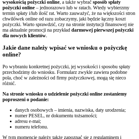
wysokością pożyczki online
, a także wybrać
sposób spłaty
pożyczki online
– jednorazowo lub w ratach. Wtedy wybierzmy
termin spłaty i/lub ilość rat. Warto zauważyć, że na większości stron
chwilówek online od razu zobaczymy, jaki będzie łączny koszt
pożyczki. Warto sprawdzić, czy na stronie instytucji finansowej nie
ma aktualnie promocji na przykład
darmowej pierwszej pożyczki
dla nowych klientów
.
Jakie dane należy wpisać we wniosku o pożyczkę
online?
Po wybraniu konkretnej pożyczki, jej wysokości i sposobu spłaty
przechodzimy do wniosku. Formularz zwykle zawiera podobne
pola, choć w zależności od firmy pożyczkowej, mogą się nieco
różnić.
Na stronie wniosku o udzielenie pożyczki online zostaniemy
poproszeni o podanie:
danych osobowych – imienia, nazwiska, daty urodzenia;
numer PESEL, nr dokumentu tożsamości;
adresu e-mai;
numeru telefonu.
W tym momencie należy także zapoznać się z regulaminem i