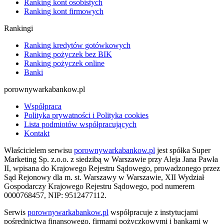
Ranking kont osobistych
Ranking kont firmowych
Rankingi
Ranking kredytów gotówkowych
Ranking pożyczek bez BIK
Ranking pożyczek online
Banki
porownywarkabankow.pl
Współpraca
Polityka prywatności i Polityka cookies
Lista podmiotów współpracujących
Kontakt
Właścicielem serwisu
porownywarkabankow.pl
jest spółka Super
Marketing Sp. z.o.o. z siedzibą w Warszawie przy Aleja Jana Pawła
II, wpisana do Krajowego Rejestru Sądowego, prowadzonego przez
Sąd Rejonowy dla m. st. Warszawy w Warszawie, XII Wydział
Gospodarczy Krajowego Rejestru Sądowego, pod numerem
0000768457, NIP: 9512477112.
Serwis
porownywarkabankow.pl
współpracuje z instytucjami
pośrednictwa finansowego, firmami pożyczkowymi i bankami w