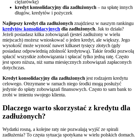
ciężarówkę)
kredyt konsolidacyjny dla zadłużonych
– na spłatę innych
długów, kredytów i pożyczek
Najlepszy kredyt dla zadłużonych
znajdziesz w naszym rankingu
kredytów konsolidacyjnych
dla zadłużonych
. Jak to działa?
Jeżeli posiadasz kilka zobowiązań (jesteś zadłużony w wielu
miejscach) możesz wnioskować o jeden kredyt, ale większy. Jego
wysokość może wynosić nawet kilkaset tysięcy złotych (gdy
posiadasz odpowiednią zdolność kredytową). Takie środki pozwolą
spłacić wszystkie zobowiązania i spłacać tylko jedną ratę. Często
jest sporo niższa, niż suma miesięcznych zobowiązań zapłaconych
dotychczas.
Kredyt konsolidacyjny dla zadłużonych
jest rodzajem kredytu
celowego. Otrzymane w ramach niego środki mogą posłużyć
jedynie do spłaty zobowiązań finansowych. Często to sam bank to
zrobi w imieniu swojego klienta.
Dlaczego warto skorzystać z kredytu dla
zadłużonych?
Wydatki rosną, a kolejne raty nie pozwalają wyjść ze spirali
zadłużenia? To częsta sytuacja spotykana w wielu polskich domach.