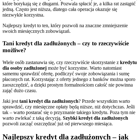
które borykają się z długami. Pozwala spłacić je, a kilka rat zastąpić
jedną. Często jest niższa, dlatego cała operacja okazuje się
niezwykle korzystna.
Najlepszy kredyt
to ten, który pozwoli na znaczne zmniejszenie
swoich miesięcznych zobowiązań.
Tani kredyt dla zadłużonych – czy to rzeczywiście
możliwe?
Wiele osób zastanawia się, czy rzeczywiście skorzystanie z
kredytu
dla osoby zadłużonej
może być korzystne. Warto natomiast
samemu sprawdzić ofertę, podliczyć swoje zobowiązania i sumę
płaconych rat. Korzystając z oferty jednego z banków można sporo
zaoszczędzić, a dzięki prostym formalnościom całość nie powinna
zająć dużo czasu.
Jaki jest
tani kredyt dla zadłużonych
? Przede wszystkim warto
sprawdzić, czy miesięczne opłaty będą niższe, niż dotychczas. Jeśli
tak – warto postarać się o przyznanie takiego kredytu. Poza tym nie
warto zwlekać z taką decyzją.
Szybki kredyt dla zadłużonych
pozwoli zacząć oszczędzać już od pierwszego miesiąca.
Najlepszy kredyt dla zadłużonych – jak