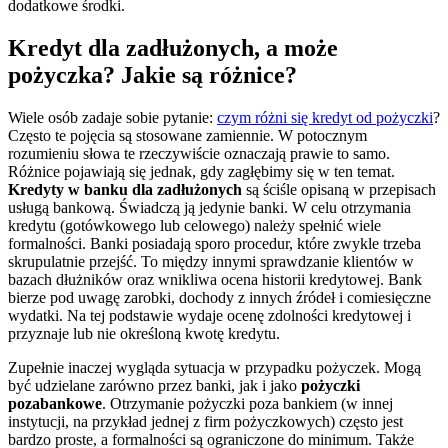
dodatkowe środki.
Kredyt dla zadłużonych, a może
pożyczka? Jakie są różnice?
Wiele osób zadaje sobie pytanie:
czym różni się kredyt od pożyczki
?
Często te pojęcia są stosowane zamiennie. W potocznym
rozumieniu słowa te rzeczywiście oznaczają prawie to samo.
Różnice pojawiają się jednak, gdy zagłębimy się w ten temat.
Kredyty w banku dla zadłużonych
są ściśle opisaną w przepisach
usługą bankową. Świadczą ją jedynie banki. W celu otrzymania
kredytu (gotówkowego lub celowego) należy spełnić wiele
formalności. Banki posiadają sporo procedur, które zwykle trzeba
skrupulatnie przejść. To między innymi sprawdzanie klientów w
bazach dłużników oraz wnikliwa ocena historii kredytowej. Bank
bierze pod uwagę zarobki, dochody z innych źródeł i comiesięczne
wydatki. Na tej podstawie wydaje ocenę zdolności kredytowej i
przyznaje lub nie określoną kwotę kredytu.
Zupełnie inaczej wygląda sytuacja w przypadku pożyczek. Mogą
być udzielane zarówno przez banki, jak i jako
pożyczki
pozabankowe
. Otrzymanie pożyczki poza bankiem (w innej
instytucji, na przykład jednej z firm pożyczkowych) często jest
bardzo proste, a formalności są ograniczone do minimum. Także