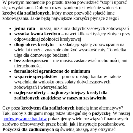
W pewnym momencie po prostu trzeba powiedzieć “stop”i uporać
się z wydatkami. Dobrym rozwiązaniem jest właśnie wniosek o
kredyt dla zadłużonych
, który może pozwolić spłacić inne
zobowiązania. Jakie będą największe korzyści płynące z tego?
jedna rata
– niższa, niż suma dotychczasowych zobowiązań
wysoka kwota kredytu
– nawet kilkaset tysięcy złotych przy
odpowiedniej zdolności kredytowej
długi okres kredytu
– rozkładając spłatę zobowiązania na
wiele lat można znacznie obniżyć wysokość raty. To wielka
ulga dla domowego budżetu!
bez zabezpieczeń
– nie musisz zastanawiać ruchomości, ani
nieruchomości
formalności ograniczone do minimum
wsparcie specjalistów
– pomoc obsługi banku w trakcie
wypełniania wniosku oraz spłaty dotychczasowych
zobowiązań i wierzytelności
najlepsze oferty – najkorzystniejszy kredyt dla
zadłużonych znajdziesz w naszym zestawieniu
Czy poza
kredytem dla zadłużonych
istnieją inne alternatywy?
Tak, osoby z długami mogą także ubiegać się o
pożyczkę
. W naszej
porównywarce banków
pokazujemy wiele rozwiązań finansowych
zarówno oferowanych przez banki, jak i instytucje pozabankowe.
Pożyczki dla zadłużonych
są świetną okazją, aby otrzymać