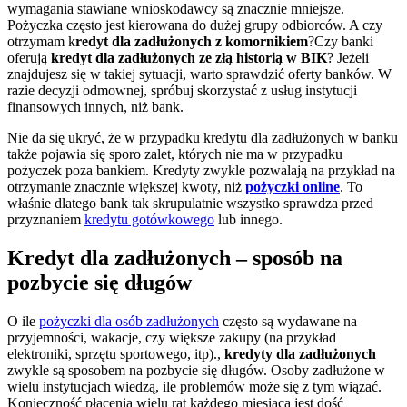
wymagania stawiane wnioskodawcy są znacznie mniejsze.
Pożyczka często jest kierowana do dużej grupy odbiorców. A czy
otrzymam k
redyt dla zadłużonych z komornikiem
?Czy banki
oferują
kredyt dla zadłużonych ze złą historią w BIK
? Jeżeli
znajdujesz się w takiej sytuacji, warto sprawdzić oferty banków. W
razie decyzji odmownej, spróbuj skorzystać z usług instytucji
finansowych innych, niż bank.
Nie da się ukryć, że w przypadku kredytu dla zadłużonych w banku
także pojawia się sporo zalet, których nie ma w przypadku
pożyczek poza bankiem. Kredyty zwykle pozwalają na przykład na
otrzymanie znacznie większej kwoty, niż
pożyczki online
. To
właśnie dlatego bank tak skrupulatnie wszystko sprawdza przed
przyznaniem
kredytu gotówkowego
lub innego.
Kredyt dla zadłużonych – sposób na
pozbycie się długów
O ile
pożyczki dla osób zadłużonych
często są wydawane na
przyjemności, wakacje, czy większe zakupy (na przykład
elektroniki, sprzętu sportowego, itp).,
kredyty dla zadłużonych
zwykle są sposobem na pozbycie się długów. Osoby zadłużone w
wielu instytucjach wiedzą, ile problemów może się z tym wiązać.
Konieczność płacenia wielu rat każdego miesiąca jest dość