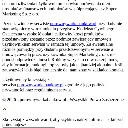
celu umożliwienia użytkownikom serwisu porównania ofert
produktów finansowych podmiotów współpracujących z Super
Marketing Sp. z o.o.
Przedstawione w serwisie
porownywarkabankow.pl
przykłady nie
stanowią oferty w rozumieniu przepisów Kodeksu Cywilnego.
Ostateczna wysokość opłat i całkowity koszt produktów
przedstawiony zostanie przez podmiot zawierający umowę z
użytkownikiem serwisu w ramach tej umowy. Za ewentualne
różnice pomiędzy przykładami przedstawionymi w serwisie a
umową zawartą przez użytkownika Super Marketing z o.o. nie
ponosi odpowiedzialności. Robimy wszystko co w naszej mocy,
aby informacje, rankingi i opisy były jak najbardziej aktualne. Jeśli
zauważyłeś jakiś błąd koniecznie daj nam znać w zakładce kontakt.
Użytkownicy korzystają z
serwisu
porownywarkabankow.pl
zgodnie z jego polityką
prywatności oraz regulaminem serwisu.
© 2026 - porownywarkabankow.pl - Wszystkie Prawa Zastrzeżone
Skorzystaj z wyszukiwarki, aby szybko znaleźć informacje, których
potrzebujesz: