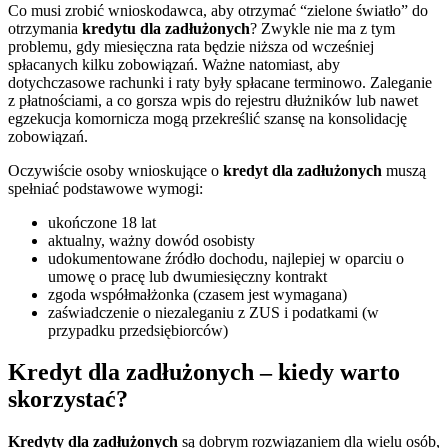
Co musi zrobić wnioskodawca, aby otrzymać “zielone światło” do
otrzymania
kredytu dla zadłużonych
? Zwykle nie ma z tym
problemu, gdy miesięczna rata będzie niższa od wcześniej
spłacanych kilku zobowiązań. Ważne natomiast, aby
dotychczasowe rachunki i raty były spłacane terminowo. Zaleganie
z płatnościami, a co gorsza wpis do rejestru dłużników lub nawet
egzekucja komornicza mogą przekreślić szansę na konsolidację
zobowiązań.
Oczywiście osoby wnioskujące o
kredyt dla zadłużonych
muszą
spełniać podstawowe wymogi:
ukończone 18 lat
aktualny, ważny dowód osobisty
udokumentowane źródło dochodu, najlepiej w oparciu o
umowę o pracę lub dwumiesięczny kontrakt
zgoda współmałżonka (czasem jest wymagana)
zaświadczenie o niezaleganiu z ZUS i podatkami (w
przypadku przedsiębiorców)
Kredyt dla zadłużonych – kiedy warto
skorzystać?
Kredyty dla zadłużonych
są dobrym rozwiązaniem dla wielu osób,