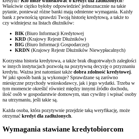
kredytu?
Kto może wnioskować o kredyt dla zadłużonych
?
Właściwie ciężko byłoby odpowiedzieć jednoznacznie na takie
pytanie, ponieważ różne banki mają odmienne wymagania. Każdy
bank z pewnością sprawdzi Twoją historię kredytową, a także to
czy widniejesz na listach dłużników:
BIK
(Biuro Informacji Kredytowej
KRD
(Krajowy Rejestr Dłużników)
BIG
(Biuro Informacji Gospodarczej)
KRDN
(Krajowy Rejestr Dłużników Niewypłacalnych)
Korzystna historia kredytowa, a także brak długotrwałych zaległości
w innych instytucjach pozwolą na pozytywną decyzję o przyznaniu
kredytu. Ważna jest natomiast także
dobra zdolność kredytowej
.
W jaki sposób bank ją wykonuje? Sprawdzane są zarówno
miesięczne przychody wnioskodawcy, jak i jego wydatki. Trzeba w
tym momencie określić również między innymi źródło dochodu,
ilość osób w gospodarstwie domowym, stan cywilny i wpisać osoby
na utrzymaniu, jeśli takie są.
Każda osoba, która pozytywnie przejdzie taką weryfikację, może
otrzymać
kredyt dla zadłużonych
.
Wymagania stawiane kredytobiorcom