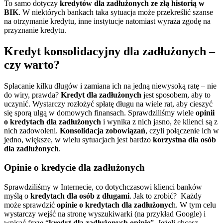
To samo dotyczy
kredytów dla zadłużonych ze złą historią w
BIK
. W niektórych bankach taka sytuacja może przekreślić szanse
na otrzymanie kredytu, inne instytucje natomiast wyraża zgodę na
przyznanie kredytu.
Kredyt konsolidacyjny dla zadłużonych –
czy warto?
Spłacanie kilku długów i zamiana ich na jedną niewysoką ratę – nie
do wiry, prawda?
Kredyt dla zadłużonych
jest sposobem, aby to
uczynić. Wystarczy rozłożyć spłatę długu na wiele rat, aby cieszyć
się sporą ulgą w domowych finansach. Sprawdziliśmy wiele
opinii
o kredytach dla zadłużonych
i wynika z nich jasno, że klienci są z
nich zadowoleni.
Konsolidacja zobowiązań
, czyli połączenie ich w
jedno, większe, w wielu sytuacjach jest bardzo
korzystna dla osób
dla zadłużonych
.
Opinie o kredycie dla zadłużonych
Sprawdziliśmy w Internecie, co dotychczasowi klienci banków
myślą o
kredytach dla osób z długami
. Jak to zrobić? Każdy
może sprawdzić
opinie o kredytach dla zadłużonyc
h. W tym celu
wystarczy wejść na stronę wyszukiwarki (na przykład Google) i
wpisać frazę “
kredyt
dla zadłużonych opinie
”. Jeżeli chcesz