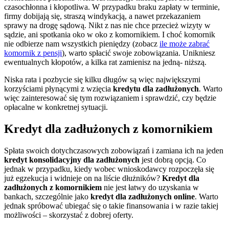
czasochłonna i kłopotliwa. W przypadku braku zapłaty w terminie,
firmy dobijają się, straszą windykacją, a nawet przekazaniem
sprawy na drogę sądową. Nikt z nas nie chce przecież wizyty w
sądzie, ani spotkania oko w oko z komornikiem. I choć komornik
nie odbierze nam wszystkich pieniędzy (zobacz
ile może zabrać
komornik z pensji
), warto spłacić swoje zobowiązania. Unikniesz
ewentualnych kłopotów, a kilka rat zamienisz na jedną- niższą.
Niska rata i pozbycie się kilku długów są więc największymi
korzyściami płynącymi z wzięcia
kredytu dla zadłużonych
. Warto
więc zainteresować się tym rozwiązaniem i sprawdzić, czy będzie
opłacalne w konkretnej sytuacji.
Kredyt dla zadłużonych z komornikiem
Spłata swoich dotychczasowych zobowiązań i zamiana ich na jeden
kredyt konsolidacyjny dla zadłużonych
jest dobrą opcją. Co
jednak w przypadku, kiedy wobec wnioskodawcy rozpoczęła się
już egzekucja i widnieje on na liście dłużników?
Kredyt dla
zadłużonych z komornikiem
nie jest łatwy do uzyskania w
bankach, szczególnie jako
kredyt dla zadłużonych online
. Warto
jednak spróbować ubiegać się o takie finansowania i w razie takiej
możliwości – skorzystać z dobrej oferty.