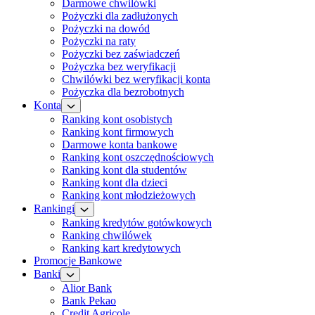
Darmowe chwilówki
Pożyczki dla zadłużonych
Pożyczki na dowód
Pożyczki na raty
Pożyczki bez zaświadczeń
Pożyczka bez weryfikacji
Chwilówki bez weryfikacji konta
Pożyczka dla bezrobotnych
Konta
Ranking kont osobistych
Ranking kont firmowych
Darmowe konta bankowe
Ranking kont oszczędnościowych
Ranking kont dla studentów
Ranking kont dla dzieci
Ranking kont młodzieżowych
Rankingi
Ranking kredytów gotówkowych
Ranking chwilówek
Ranking kart kredytowych
Promocje Bankowe
Banki
Alior Bank
Bank Pekao
Credit Agricole